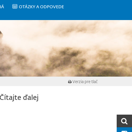
IÁ
OTÁZKY A ODPOVEDE
Verzia pre tlač
Čítajte ďalej