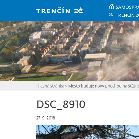
Prejsť na hlavný obsah
SAMOSPR
TRENČÍN 2
Hlavná stránka
>
Mesto buduje nový priechod na štátne
DSC_8910
27. 9. 2018