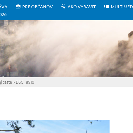
ÁVA
PRE OBČANOV
AKO VYBAVIŤ
MULTIMÉD
026
j ceste
>
DSC_8910