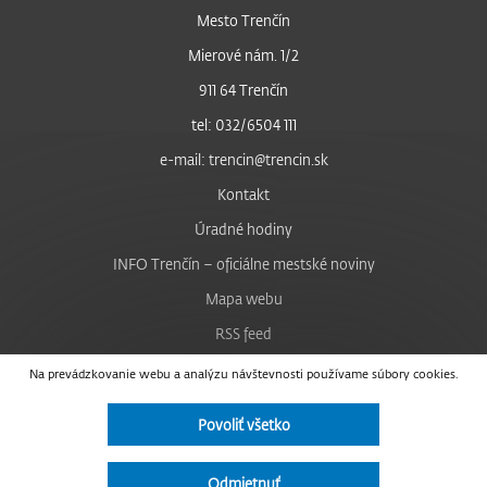
Mesto Trenčín
Mierové nám. 1/2
911 64 Trenčín
tel: 032/6504 111
e-mail: trencin@trencin.sk
Kontakt
Úradné hodiny
INFO Trenčín – oficiálne mestské noviny
Mapa webu
RSS feed
Nastavenie cookies
Na prevádzkovanie webu a analýzu návštevnosti používame súbory cookies.
Facebook
Povoliť všetko
YouTube
Instagram
Odmietnuť