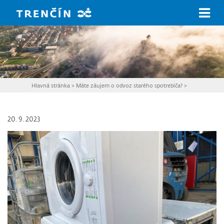
Prejsť na hlavný obsah
Hlavná stránka
>
Máte záujem o odvoz starého spotrebiča?
>
20. 9. 2023