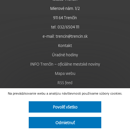
Mierové nám. 1/2
911 64 Trenčín
tel: 032/6504 111
e-mail: trencin@trencin.sk
Kontakt
Úradné hodiny
INFO Trenčín – oficiálne mestské noviny
Mapa webu
RSS feed
Nastavenie cookies
Na prevádzkovanie webu a analýzu návštevnosti používame súbory cookies.
Facebook
Povoliť všetko
YouTube
Instagram
Odmietnuť
Vyhlásenie o prístupnosti