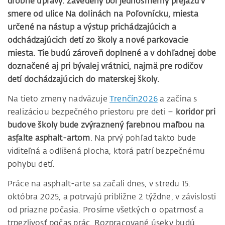
drobné úpravy.
Zavedený bol jednosmerný prejazd v
smere od ulice Na dolinách na Poľovnícku, miesta
určené na nástup a výstup prichádzajúcich a
odchádzajúcich detí zo školy a nové parkovacie
miesta. Tie budú zároveň doplnené a v dohľadnej dobe
doznačené aj pri bývalej vrátnici, najmä pre rodičov
detí dochádzajúcich do materskej školy.
Na tieto zmeny nadväzuje
Trenčín2026
a začína s
realizáciou bezpečného priestoru pre deti –
koridor pri
budove školy bude zvýraznený farebnou maľbou na
asfalte asphalt-artom
. Na prvý pohľad takto bude
viditeľná a odlíšená plocha, ktorá patrí bezpečnému
pohybu detí.
Práce na asphalt-arte sa začali dnes, v stredu 15.
októbra 2025, a potrvajú približne 2 týždne, v závislosti
od priazne počasia. Prosíme všetkých o opatrnosť a
trpezlivosť počas prác. Rozpracované úseky budú