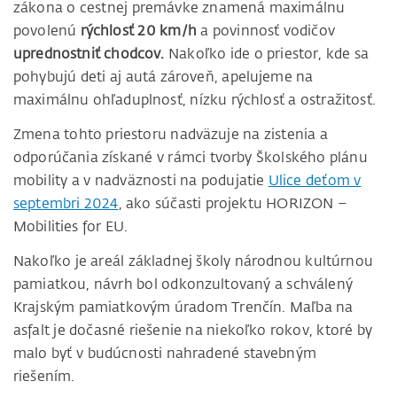
zákona o cestnej premávke znamená maximálnu
povolenú
rýchlosť 20 km/h
a povinnosť vodičov
uprednostniť chodcov.
Nakoľko ide o priestor, kde sa
pohybujú deti aj autá zároveň, apelujeme na
maximálnu ohľaduplnosť, nízku rýchlosť a ostražitosť.
Zmena tohto priestoru nadväzuje na zistenia a
odporúčania získané v rámci tvorby Školského plánu
mobility a v nadväznosti na podujatie
Ulice deťom v
septembri 2024
, ako súčasti projektu HORIZON –
Mobilities for EU.
Nakoľko je areál základnej školy národnou kultúrnou
pamiatkou, návrh bol odkonzultovaný a schválený
Krajským pamiatkovým úradom Trenčín. Maľba na
asfalt je dočasné riešenie na niekoľko rokov, ktoré by
malo byť v budúcnosti nahradené stavebným
riešením.