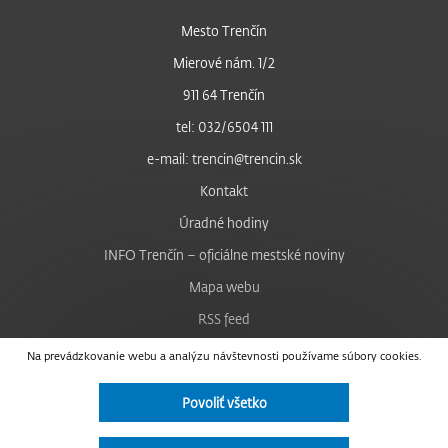
Mesto Trenčín
Mierové nám. 1/2
911 64 Trenčín
tel: 032/6504 111
e-mail: trencin@trencin.sk
Kontakt
Úradné hodiny
INFO Trenčín – oficiálne mestské noviny
Mapa webu
RSS feed
Nastavenie cookies
Na prevádzkovanie webu a analýzu návštevnosti používame súbory cookies.
Facebook
Povoliť všetko
YouTube
Instagram