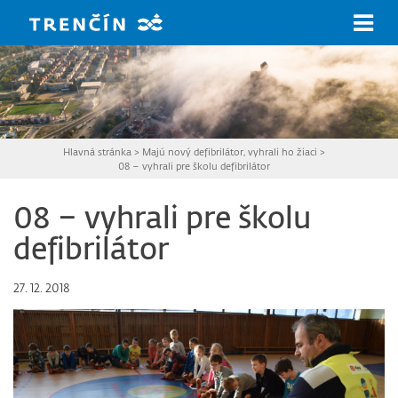
Prejsť na hlavný obsah
Hlavná stránka
>
Majú nový defibrilátor, vyhrali ho žiaci
>
08 – vyhrali pre školu defibrilátor
08 – vyhrali pre školu
defibrilátor
27. 12. 2018