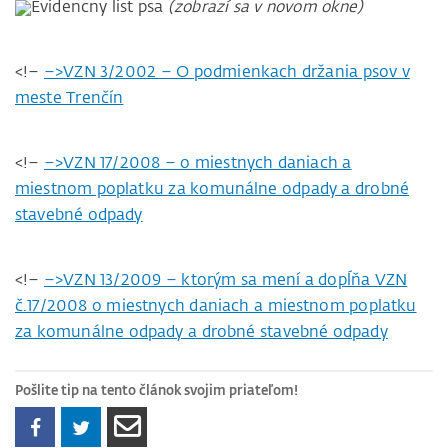
Evidencny list psa
(zobrazí sa v novom okne)
<!–
–>VZN 3/2002 – O podmienkach držania psov v
meste Trenčín
<!–
–>VZN 17/2008 – o miestnych daniach a
miestnom poplatku za komunálne odpady a drobné
stavebné odpady
<!–
–>VZN 13/2009 – ktorým sa mení a dopĺňa VZN
č.17/2008 o miestnych daniach a miestnom poplatku
za komunálne odpady a drobné stavebné odpady
Pošlite tip na tento článok svojim priateľom!