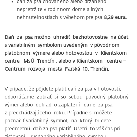
daň za psa chovaného alebo držaného
nepretržite v rodinnom dome a iných
nehnuteľnostiach s výbehom pre psa
8,29 eura.
Daň za psa možno uhradiť bezhotovostne na účet
s variabilným symbolom uvedeným v pôvodnom
platobnom výmere alebo hotovosťou v Klientskom
centre MsÚ Trenčín , alebo v Klientskom centre –
Centrum rozvoja mesta, Farská 10, Trenčín.
V prípade, že pôjdete platiť daň za psa v hotovosti,
odporúčame zobrať si so sebou pôvodný platobný
výmer alebo doklad o zaplatení dane za psa
z predchádzajúceho roku. Prípadne si môžete
poznačiť variabilný symbol, na ktorý budete
predmetnú daň za psa platiť. Ušetrí to váš čas pri
zisťovaní uvedeného variabilného symbolu.