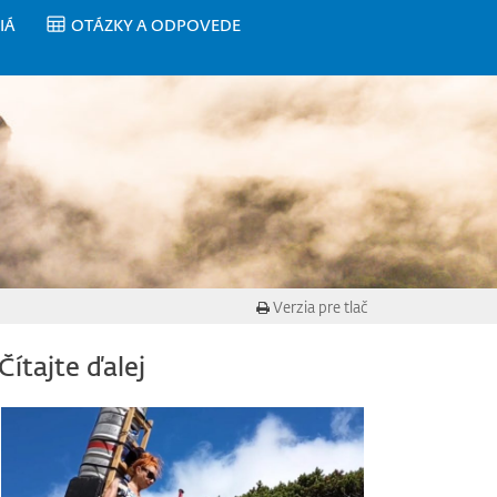
IÁ
OTÁZKY A ODPOVEDE
Verzia pre tlač
Čítajte ďalej