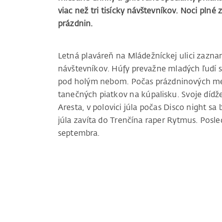
viac než tri tisícky návštevníkov. Noci pln
prázdnin.
Letná plaváreň na Mládežníckej ulici zazn
návštevníkov. Húfy prevažne mladých ľudí si
pod holým nebom. Počas prázdninových mesi
tanečných piatkov na kúpalisku. Svoje dídže
Aresta, v polovici júla počas Disco night sa 
júla zavíta do Trenčína raper Rytmus. Posle
septembra.