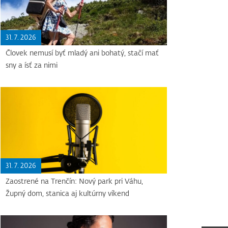
31. 7. 2026
Človek nemusí byť mladý ani bohatý, stačí mať
sny a ísť za nimi
31. 7. 2026
Zaostrené na Trenčín: Nový park pri Váhu,
Župný dom, stanica aj kultúrny víkend