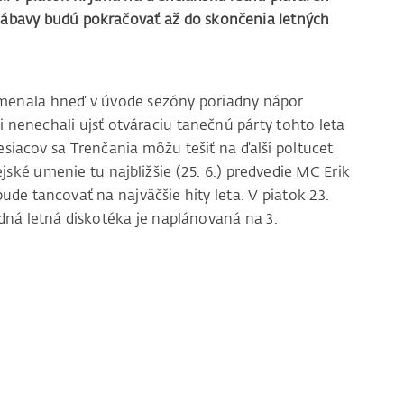
é zábavy budú pokračovať až do skončenia letných
amenala hneď v úvode sezóny poriadny nápor
 nenechali ujsť otváraciu tanečnú párty tohto leta
acov sa Trenčania môžu tešiť na ďalší poltucet
jské umenie tu najbližšie (25. 6.) predvedie MC Erik
bude tancovať na najväčšie hity leta. V piatok 23.
dná letná diskotéka je naplánovaná na 3.