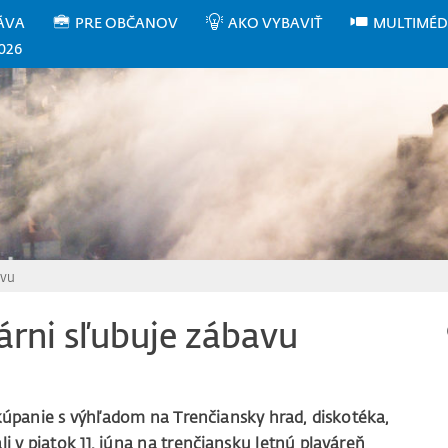
ÁVA
PRE OBČANOV
AKO VYBAVIŤ
MULTIMÉD
026
avu
árni sľubuje zábavu
kúpanie s výhľadom na Trenčiansky hrad, diskotéka,
li v piatok 11. júna na trenčiansku letnú plaváreň