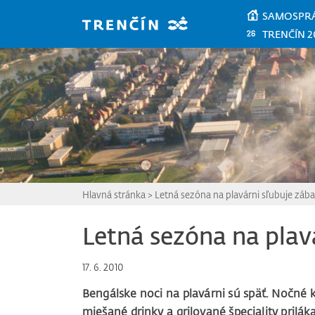
Prejsť na hlavný obsah
SAMOSPR
TRENČÍN 2
Hlavná stránka
>
Letná sezóna na plavárni sľubuje záb
Letná sezóna na plav
17. 6. 2010
Bengálske noci na plavárni sú späť. Nočné 
miešané drinky a grilované špeciality priláka