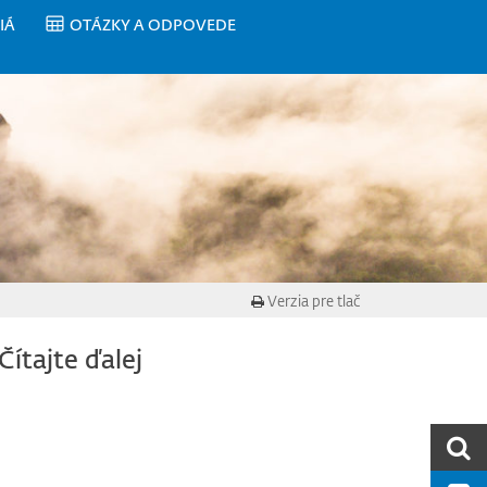
IÁ
OTÁZKY A ODPOVEDE
Verzia pre tlač
Čítajte ďalej