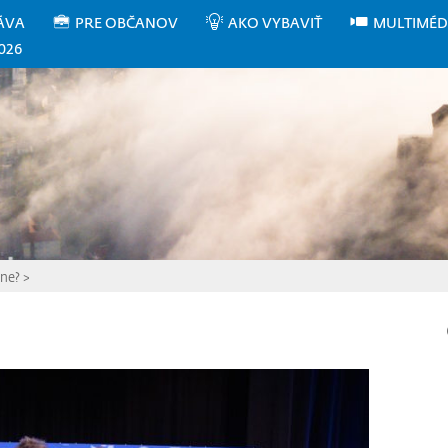
ÁVA
PRE OBČANOV
AKO VYBAVIŤ
MULTIMÉD
026
one?
>