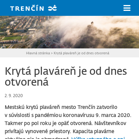
Prejsť na hlavný obsah
Hlavná stránka
>
Krytá plaváreň je od dnes otvorená
Krytá plaváreň je od dnes
otvorená
2. 9. 2020
Mestskú krytú plaváreň mesto Trenčín zatvorilo
v súvislosti s pandémiou koronavírusu 9. marca 2020.
Takmer po pol roku je opäť otvorená. Návštevníkov
privítajú vynovené priestory. Kapacita plavárne