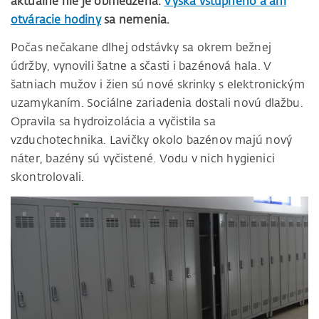
aktuálne nie je obmedzená.
Výška vstupného a ani
otváracie hodiny
sa nemenia.
Počas nečakane dlhej odstávky sa okrem bežnej
údržby, vynovili šatne a sčasti i bazénová hala. V
šatniach mužov i žien sú nové skrinky s elektronickým
uzamykaním. Sociálne zariadenia dostali novú dlažbu.
Opravila sa hydroizolácia a vyčistila sa
vzduchotechnika. Lavičky okolo bazénov majú nový
náter, bazény sú vyčistené. Vodu v nich hygienici
skontrolovali.