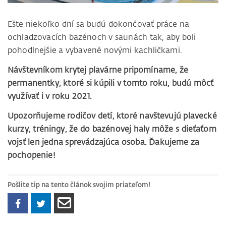
Ešte niekoľko dní sa budú dokončovať práce na
ochladzovacích bazénoch v saunách tak, aby boli
pohodlnejšie a vybavené novými kachličkami.
Návštevníkom krytej plavárne pripomíname, že
permanentky, ktoré si kúpili v tomto roku, budú môcť
využívať i v roku 2021.
Upozorňujeme rodičov detí, ktoré navštevujú plavecké
kurzy, tréningy, že do bazénovej haly môže s dieťaťom
vojsť len jedna sprevádzajúca osoba. Ďakujeme za
pochopenie!
Pošlite tip na tento článok svojim priateľom!