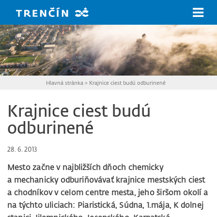
Prejsť na hlavný obsah
Hlavná stránka
>
Krajnice ciest budú odburinené
Krajnice ciest budú
odburinené
28. 6. 2013
Mesto začne v najbližších dňoch chemicky
a mechanicky odburiňovávať krajnice mestských ciest
a chodníkov v celom centre mesta, jeho širšom okolí a
na týchto uliciach: Piaristická, Súdna, 1.mája, K dolnej