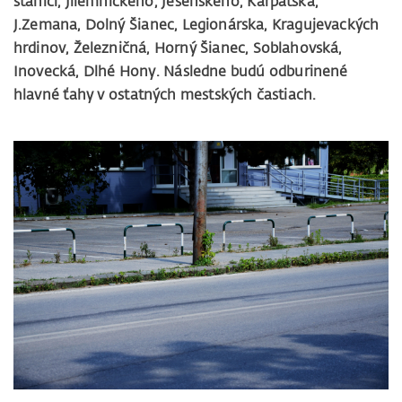
stanici, Jilemnického, Jesenského, Karpatská,
J.Zemana, Dolný Šianec, Legionárska, Kragujevackých
hrdinov, Železničná, Horný Šianec, Soblahovská,
Inovecká, Dlhé Hony. Následne budú odburinené
hlavné ťahy v ostatných mestských častiach.