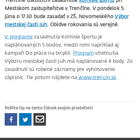
Trenčíne uskutoční zasadnutie
Komisie športu
pri
Mestskom zastupiteľstve v Trenčíne. V pondelok 5.
júna o 17.30 bude zasadať v ZŠ, Novomeského
Výbor
mestskej časti Juh
. Obidve rokovania sú verejné.
V programe
zasadnutia Komisie športu je
naplánovaných 5 bodov, medzi nimi napríklad aj
kampaň Do práce na bicykli.
Program
stretnutia
Výboru mestskej časti Juh má naplánované 4 body. Zo
zasadnutí sú robené záznamy pre vyhotovenie
zápisníc. Tie potom nájdete na
www.trencin.sk
.
Pošlite tip na tento článok svojim priateľom!