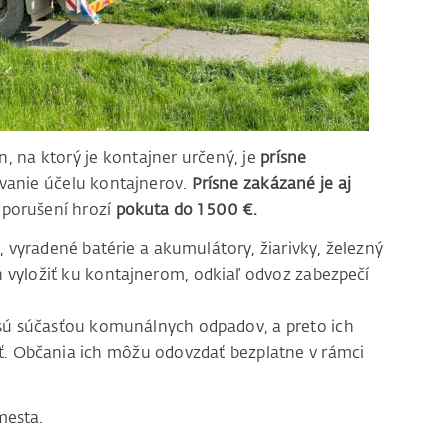
, na ktorý je kontajner určený, je
prísne
avanie účelu kontajnerov.
Prísne zakázané je aj
 porušení hrozí
pokuta do 1 500 €.
vyradené batérie a akumulátory, žiarivky, železný
 vyložiť ku kontajnerom, odkiaľ odvoz zabezpečí
ú súčasťou komunálnych odpadov, a preto ich
ť. Občania ich môžu odovzdať bezplatne v rámci
mesta.