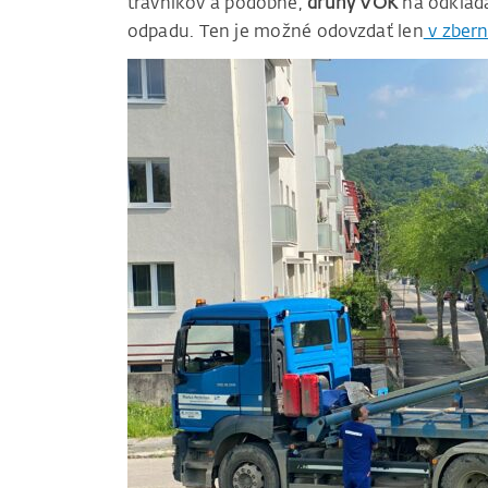
trávnikov a podobne,
druhý VOK
na odklad
odpadu. Ten je možné odovzdať len
v zber