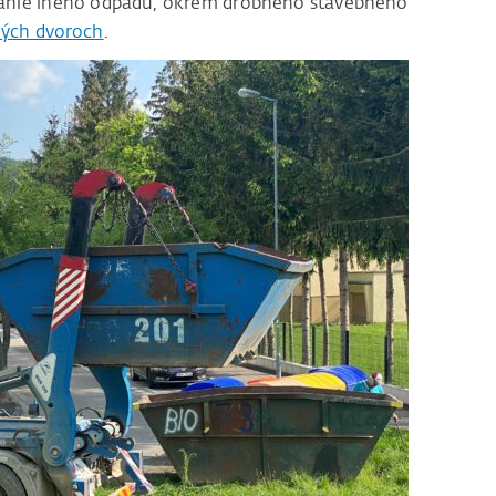
anie iného odpadu, okrem drobného stavebného
ných dvoroch
.