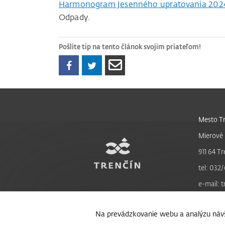
Harmonogram Jesenného upratovania 202
Odpady.
Pošlite tip na tento článok svojim priateľom!
Mesto Tr
Mierové 
911 64 Tr
tel: 032/
e-mail: 
Na prevádzkovanie webu a analýzu návš