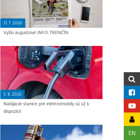
31. 7. 2026
Vyšlo augustové INFO TRENČÍN
5. 8. 2026
Nabíjacie stanice pre elektromobily sú už k
dispozícii
EN