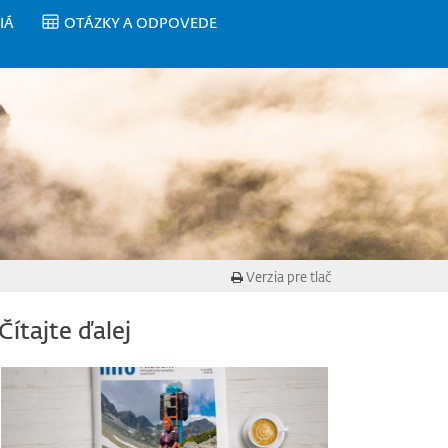
IÁ
OTÁZKY A ODPOVEDE
Verzia pre tlač
Čítajte ďalej