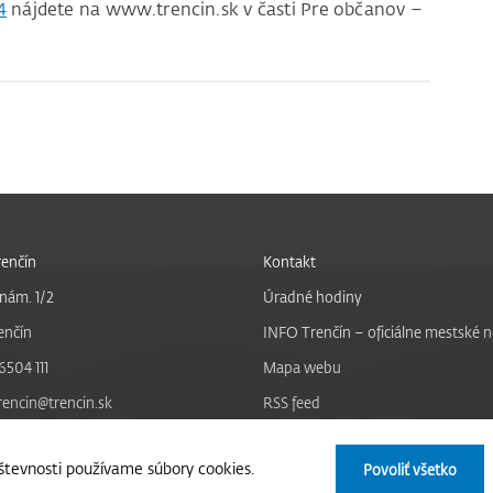
4
nájdete na www.trencin.sk v časti Pre občanov –
enčín
Kontakt
nám. 1/2
Úradné hodiny
enčín
INFO Trenčín – oficiálne mestské 
6504 111
Mapa webu
trencin@trencin.sk
RSS feed
Nastavenie cookies
tevnosti používame súbory cookies.
Povoliť všetko