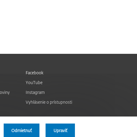
Facebook
YouTube
noviny
Instagram
Vyhlásenie o prístupnosti
Odmietnuť
Upraviť