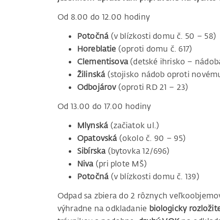
Od 8.00 do 12.00 hodiny
Potočná
(v blízkosti domu č. 50 – 58)
Horeblatie
(oproti domu č. 617)
Clementisova
(detské ihrisko – nádoba
Žilinská
(stojisko nádob oproti nové
Odbojárov
(oproti RD 21 – 23)
Od 13.00 do 17.00 hodiny
Mlynská
(začiatok ul.)
Opatovská
(okolo č. 90 – 95)
Sibírska
(bytovka 12/696)
Niva
(pri plote MŠ)
Potočná
(v blízkosti domu č. 139)
Odpad sa zbiera do 2 rôznych veľkoobjemo
výhradne na odkladanie
biologicky rozloži