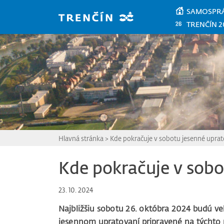
Prejsť na hlavný obsah
SAMOSPR
TRENČÍN 2
Hlavná stránka
>
Kde pokračuje v sobotu jesenné uprat
Kde pokračuje v sobo
23. 10. 2024
Najbližšiu sobotu 26. októbra 2024 budú v
jesennom upratovaní pripravené na týchto 