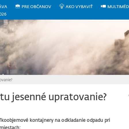
ÁVA
PRE OBČANOV
AKO VYBAVIŤ
MULTIMÉD
026
ovanie?
tu jesenné upratovanie?
eľkoobjemové kontajnery na odkladanie odpadu pri
miestach: