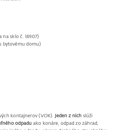
 na sklo č. 18907)
mu bytovému domu)
vých kontajnerov (VOK).
Jeden z nich
slúži
teľného odpadu
ako konáre, odpad zo záhrad,