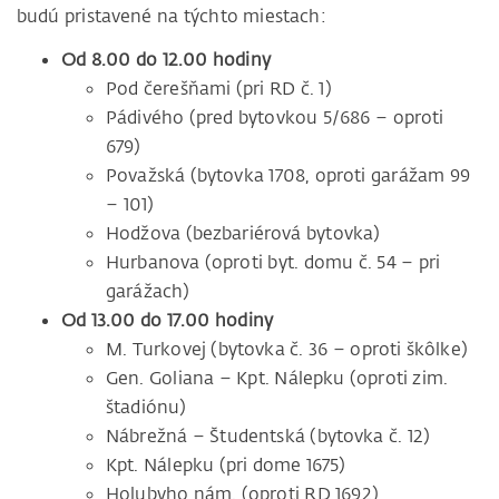
budú pristavené na týchto miestach:
Od 8.00 do 12.00 hodiny
Pod čerešňami (pri RD č. 1)
Pádivého (pred bytovkou 5/686 – oproti
679)
Považská (bytovka 1708, oproti garážam 99
– 101)
Hodžova (bezbariérová bytovka)
Hurbanova (oproti byt. domu č. 54 – pri
garážach)
Od 13.00 do 17.00 hodiny
M. Turkovej (bytovka č. 36 – oproti škôlke)
Gen. Goliana – Kpt. Nálepku (oproti zim.
štadiónu)
Nábrežná – Študentská (bytovka č. 12)
Kpt. Nálepku (pri dome 1675)
Holubyho nám. (oproti RD 1692)