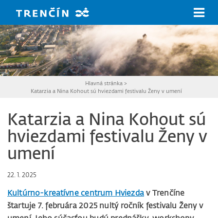
Prejsť na hlavný obsah
Hlavná stránka
>
Katarzia a Nina Kohout sú hviezdami festivalu Ženy v umení
Katarzia a Nina Kohout sú
hviezdami festivalu Ženy v
umení
22. 1. 2025
Kultúrno-kreatívne centrum Hviezda
v Trenčíne
štartuje 7. februára 2025 nultý ročník festivalu Ženy v