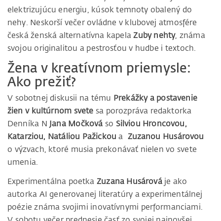
elektrizujúcu energiu, kúsok temnoty obalený do
nehy. Neskorší večer ovládne v klubovej atmosfére
česká ženská alternatívna kapela
Zuby nehty
, známa
svojou originalitou a pestrosťou v hudbe i textoch.
Žena v kreatívnom priemysle:
Ako prežiť?
V sobotnej diskusii na tému
Prekážky a postavenie
žien v kultúrnom svete
sa porozpráva redaktorka
Denníka N
Jana Močková
so
Silviou Hroncovou,
Katarziou, Natáliou Pažickou
a
Zuzanou Husárovou
o výzvach, ktoré musia prekonávať nielen vo svete
umenia.
Experimentálna poetka
Zuzana Husárová
je ako
autorka AI generovanej literatúry a experimentálnej
poézie známa svojimi inovatívnymi performanciami.
V sobotu večer prednesie časť zo svojej najnovšej