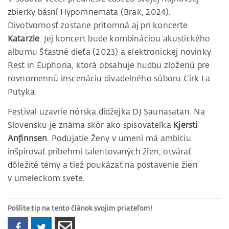
zbierky básní Hypomnemata (Brak, 2024).
Divotvornosť zostane prítomná aj pri koncerte
Katarzie
. Jej koncert bude kombináciou akustického
albumu Šťastné dieťa (2023) a elektronickej novinky
Rest in Euphoria, ktorá obsahuje hudbu zloženú pre
rovnomennú inscenáciu divadelného súboru Cirk La
Putyka.
Festival uzavrie nórska dídžejka DJ Saunasatan. Na
Slovensku je známa skôr ako spisovateľka
Kjersti
Anfinnsen
. Podujatie Ženy v umení má ambíciu
inšpirovať príbehmi talentovaných žien, otvárať
dôležité témy a tiež poukázať na postavenie žien
v umeleckom svete.
Pošlite tip na tento článok svojim priateľom!