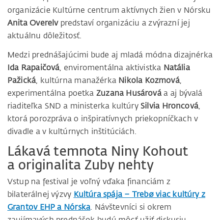
organizácie Kultúrne centrum aktívnych žien v Nórsku
Anita Overelv
predstaví organizáciu a zvýrazní jej
aktuálnu dôležitosť.
Medzi prednášajúcimi bude aj mladá módna dizajnérka
Ida Rapaičová
, enviromentálna aktivistka
Natália
Pažická
, kultúrna manažérka
Nikola Kozmová
,
experimentálna poetka
Zuzana Husárová
a aj bývalá
riaditeľka SND a ministerka kultúry
Silvia Hroncová
,
ktorá porozpráva o inšpiratívnych priekopníčkach v
divadle a v kultúrnych inštitúciách.
Lákavá temnota Niny Kohout
a originalita Zuby nehty
Vstup na festival je voľný vďaka financiám z
bilaterálnej výzvy
Kultúra spája – Trebø viac kultúry z
Grantov EHP a Nórska
. Návštevníci si okrem
zaujímavých prednášok budú môcť užiť diskusiu