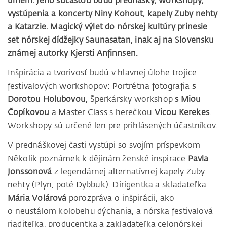
umení. Jeho súčasťou budú prednášky, workshopy,
vystúpenia a koncerty Niny Kohout, kapely Zuby nehty
a Katarzie. Magický výlet do nórskej kultúry prinesie
set nórskej dídžejky Saunasatan, inak aj na Slovensku
známej autorky Kjersti Anfinnsen.
Inšpirácia a tvorivosť budú v hlavnej úlohe trojice
festivalových workshopov: Portrétna fotografia
s
Dorotou Holubovou,
Šperkársky workshop
s Miou
Čopíkovou
a Master Class s herečkou
Vicou Kerekes
.
Workshopy sú určené len pre prihlásených účastníkov.
V prednáškovej časti vystúpi so svojím príspevkom
Několik poznámek k dějinám ženské inspirace
Pavla
Jonssonová
z legendárnej alternatívnej kapely Zuby
nehty (Plyn, poté Dybbuk). Dirigentka a skladateľka
Mária Volárová
porozpráva o inšpirácii, ako
o neustálom kolobehu dýchania, a nórska festivalová
riaditeľka, producentka a zakladateľka celonórskej