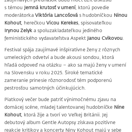
s témou
Jemná krutosť v umení
, ktorú povedie
moderátorka
Viktória Lancošová
s hudobníčkou
Ninou
Kohout
, herečkou
Vicou Kerekes
, spisovateľkou
Irynou Zelyk
a spoluzakladateľkou jediného
feministického vydavateľstva Aspekt
Janou Cvikovou
.
Festival spája zaujímavé inšpiratívne ženy z rôznych
umeleckých odvetví a bude akousi sondou, ktorá
hľadá odpoveď na otázku – ako sa majú ženy v umení
na Slovensku v roku 2025. Široké tematické
zameranie prinesie rôznorodosť tém podporenú
pestrosťou samotných účinkujúcich.
Piatkový večer bude patriť výnimočnému zjavu na
domácej scéne, mladej talentovanej hudobníčke
Nine
Kohout
, ktorá žije a tvorí vo Veľkej Británii. Jej
debutový album Gentle Autopsy získava pozitívne
reakcie kritikov a koncerty Niny Kohout majú v sebe