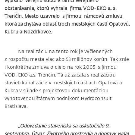
vypísalo verejnú súťaž v rámci verejného
obstarávania, ktorú vyhrala firma VOD-EKO a. s.
Trenčín. Mesto uzavrelo s firmou rámcovú zmluvu,
ktorá zachytáva oblasť troch mestských častí Opatovú,
Kubru a Nozdrkovce.
Na realizáciu na tento rok je vyčlenených
z rozpočtu mesta viac ako 53 miliónov korún. Tak znie
i konkrétna zmluva o dielo na rok 2005 s firmou
VOD-EKO a.s. Trenčín. Tá už začala s realizáciou
stavieb kanalizácie v mestských častiach Opatová a
Kubra v súlade s projektovou dokumentáciou
vyhotovenou štátnym podnikom Hydroconsult
Bratislava.
„Odovzdanie staveniska sa uskutočnilo 9.
septembra. Útvar životného prostredia a dopravy vydal