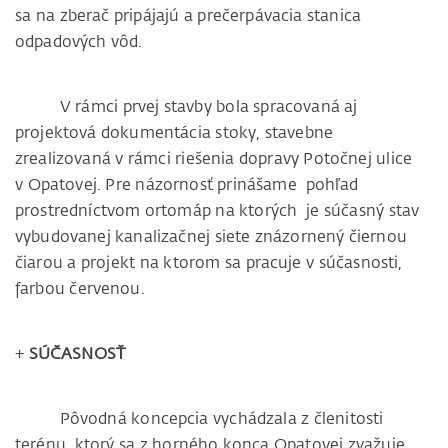
sa na zberač pripájajú a prečerpávacia stanica
odpadových vôd.
V rámci prvej stavby bola spracovaná aj
projektová dokumentácia stoky, stavebne
zrealizovaná v rámci riešenia dopravy Potočnej ulice
v Opatovej. Pre názornosť prinášame pohľad
prostredníctvom ortomáp na ktorých je súčasný stav
vybudovanej kanalizačnej siete znázornený čiernou
čiarou a projekt na ktorom sa pracuje v súčasnosti,
farbou červenou.
+
SÚČASNOSŤ
Pôvodná koncepcia vychádzala z členitosti
terénu, ktorý sa z horného konca Opatovej zvažuje