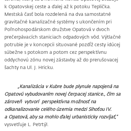
k Opatovskej ceste a ďalej až k potoku Teplička.
Mestská časť bola rozdelená na dva samostatné
gravitačné kanalizačné systémy s ukončením pri
Poľnohospodárskom družstve Opatová v dvoch
prečerpávacích staniciach odpadových vôd. Výtlačné
potrubie je v koncepcii situované pozdĺž cesty idúcej
súbežne s potokom a potom cez perspektívnu
oddychovú zónu novej zástavby až do prerušovacej
šachty na Ul. J. Hricku.
„Kanalizácia v Kubre bude plynule napojená na
Opatovú vybudovaním novej čerpacej stanice., čím sa
zároveň vytvorí perspektívna možnosť na
odkanalizovanie celého územia medzi Sihoťou IV.
a Opatová, aby sa mohlo ďalej urbanisticky rozvíjať,“
vysvetľuje L. Petrtýl.