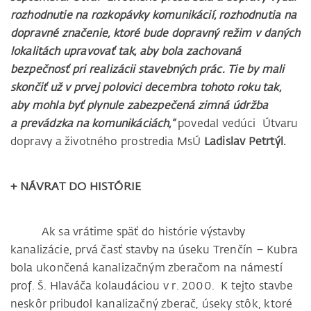
rozhodnutie na rozkopávky komunikácií, rozhodnutia na
dopravné značenie, ktoré bude dopravný režim v daných
lokalitách upravovať tak, aby bola zachovaná
bezpečnosť pri realizácii stavebných prác. Tie by mali
skončiť už v prvej polovici decembra tohoto roku tak,
aby mohla byť plynule zabezpečená zimná údržba
a prevádzka na komunikáciách,“
povedal vedúci Útvaru
dopravy a životného prostredia MsÚ
Ladislav Petrtýl.
+ NÁVRAT DO HISTÓRIE
Ak sa vrátime späť do histórie výstavby
kanalizácie, prvá časť stavby na úseku Trenčín – Kubra
bola ukončená kanalizačným zberačom na námestí
prof. Š. Hlaváča kolaudáciou v r. 2000. K tejto stavbe
neskôr pribudol kanalizačný zberač, úseky stôk, ktoré