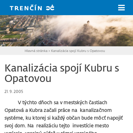
Prejsť na hlavný obsah
Hlavná stránka
>
Kanalizácia spojí Kubru s Opatovou
Kanalizácia spojí Kubru s
Opatovou
21. 9. 2005
V týchto dňoch sa v mestských častiach
Opatová a Kubra začali práce na kanalizačnom
systéme, ku ktorej si každý občan bude môcť napojiť
svoj dom. Na realizáciu tejto investície mesto