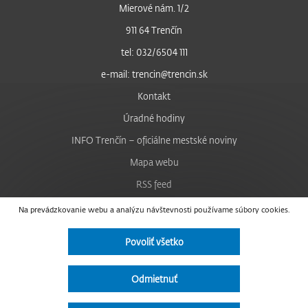
Mierové nám. 1/2
911 64 Trenčín
tel: 032/6504 111
e-mail: trencin@trencin.sk
Kontakt
Úradné hodiny
INFO Trenčín – oficiálne mestské noviny
Mapa webu
RSS feed
Nastavenie cookies
Na prevádzkovanie webu a analýzu návštevnosti používame súbory cookies.
Facebook
Povoliť všetko
YouTube
Instagram
Odmietnuť
Vyhlásenie o prístupnosti