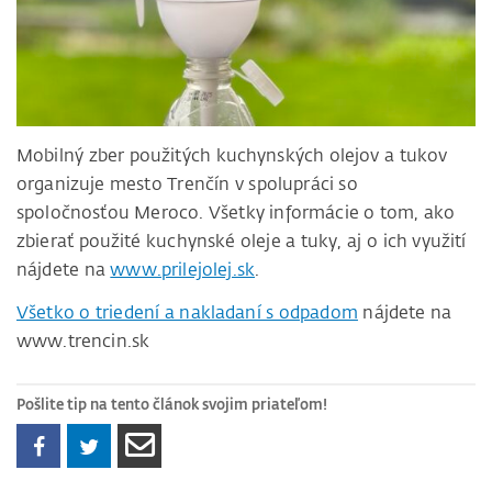
Mobilný zber použitých kuchynských olejov a tukov
organizuje mesto Trenčín v spolupráci so
spoločnosťou Meroco. Všetky informácie o tom, ako
zbierať použité kuchynské oleje a tuky, aj o ich využití
nájdete na
www.prilejolej.sk
.
Všetko o triedení a nakladaní s odpadom
nájdete na
www.trencin.sk
Pošlite tip na tento článok svojim priateľom!