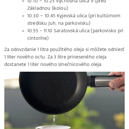
0:10 – 10.25 Východná ulica 9 (pred
1
Základnou školou)
10.30 – 10.45 Kyjevská ulica (pri kultúrnom
stredisku Juh, na parkovisku)
10.55 – 11.10 Saratovská ulica (parkovisko pri
cintoríne)
Za odovzdanie 1 litra použitého oleja si môžete odniesť
1 liter nového octu. Za 3 litre prineseného oleja
dostanete 1 liter nového slnečnicového oleja.