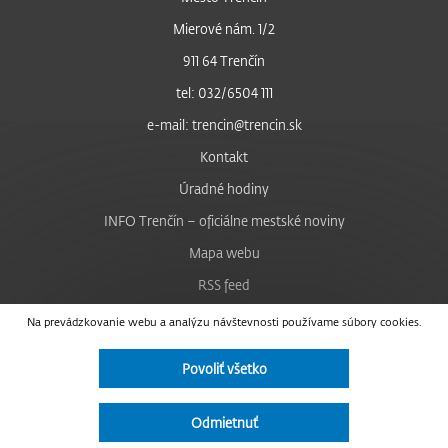
Mierové nám. 1/2
911 64 Trenčín
tel: 032/6504 111
e-mail: trencin@trencin.sk
Kontakt
Úradné hodiny
INFO Trenčín – oficiálne mestské noviny
Mapa webu
RSS feed
Nastavenie cookies
Na prevádzkovanie webu a analýzu návštevnosti používame súbory cookies.
Facebook
Povoliť všetko
YouTube
Instagram
Odmietnuť
Vyhlásenie o prístupnosti