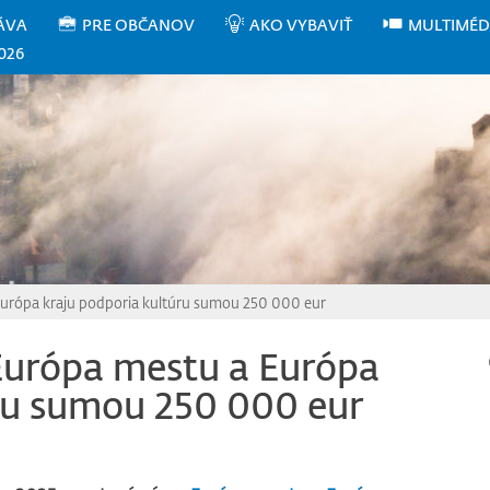
ÁVA
PRE OBČANOV
AKO VYBAVIŤ
MULTIMÉD
026
urópa kraju podporia kultúru sumou 250 000 eur
urópa mestu a Európa
úru sumou 250 000 eur