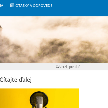
IÁ
OTÁZKY A ODPOVEDE
Verzia pre tlač
Čítajte ďalej