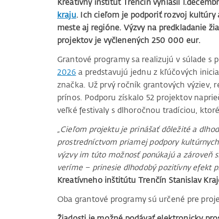
Kreatívny inštitút Trenčín vyhlásil 1.decem
kraju
. Ich cieľom je podporiť rozvoj kultúr
meste aj regióne. Výzvy na predkladanie ži
projektov je vyčlenených 250 000 eur.
Grantové programy sa realizujú v súlade s
2026
a predstavujú jednu z kľúčových inicia
značka. Už prvý ročník grantových výziev, r
prínos. Podporu získalo 52 projektov napri
veľké festivaly s dlhoročnou tradíciou, ktor
„Cieľom projektu je prinášať dôležité a dlh
prostredníctvom priamej podpory kultúrnych
výzvy im túto možnosť ponúkajú a zároveň sl
veríme – prinesie dlhodobý pozitívny efekt pr
Kreatívneho inštitútu Trenčín Stanislav Kraj
Oba grantové programy sú určené pre projek
Žiadosti je možné podávať elektronicky pro