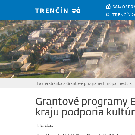
Prejsť na hlavný obsah
SAMOSPR
TRENČÍN 2
Hlavná stránka
>
Grantové programy Európa mestu a E
Grantové programy E
kraju podporia kult
11. 12. 2025