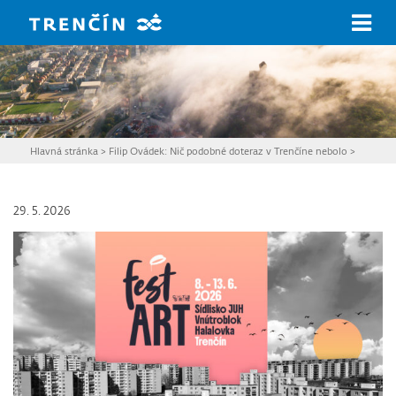
Prejsť na hlavný obsah
Hlavná stránka
>
Filip Ovádek: Nič podobné doteraz v Trenčíne nebolo
>
29. 5. 2026