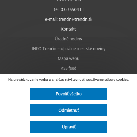
tel: 032/6504 111
e-mail: trencin@trencin.sk
Kontakt
Úradné hodiny
INFO Trenčín – oficiálne mestské noviny
Mapa webu
RSS feed
Nastavenie cookies
Na prevádzkovanie webu a analýzu návštevnosti používame súbory cookies.
Facebook
Povoliť všetko
YouTube
Instagram
Odmietnuť
Vyhlásenie o prístupnosti
Upraviť