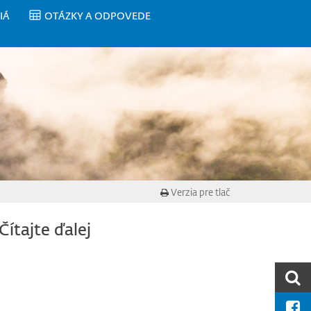
IÁ
OTÁZKY A ODPOVEDE
Verzia pre tlač
Čítajte ďalej