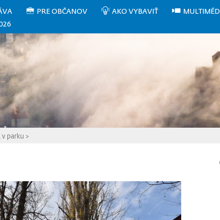
ÁVA
PRE OBČANOV
AKO VYBAVIŤ
MULTIMÉD
026
k v parku
>