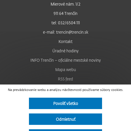
Mierové nám. 1/2
911 64 Trenčín
tel: 032/6504 111
e-mail: trencin@trencin.sk
Kontakt
Úradné hodiny
INFO Trenčín – oficiálne mestské noviny
Mapa webu
RSS feed
Nastavenie cookies
Na prevádzkovanie webu a analýzu návštevnosti používame súbory cookies.
Facebook
Povoliť všetko
YouTube
Instagram
Odmietnuť
Vyhlásenie o prístupnosti