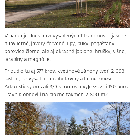
V parku je dnes novovysadených 111 stromov – jasene,
duby letné, javory červené, lipy, buky, pagaštany,
borovice čierne, ale aj okrasné jablone, hrušky, višne,
jarabiny a magnólie.
Pribudlo tu aj 577 krov, kvetinové záhony tvorí 2 098
rastlín, no vysadili tu i cibuľoviny a lúčne zmesi.
Arboristicky orezali 379 stromov a vyfrézovali 150 pňov.
Trávnik obnovili na ploche takmer 12 800 m2.