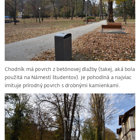
Chodník má povrch z betónovej dlažby (takej, aká bola
použitá na Námestí študentov). Je pohodlná a najviac
imituje prírodný povrch s drobnými kamienkami.