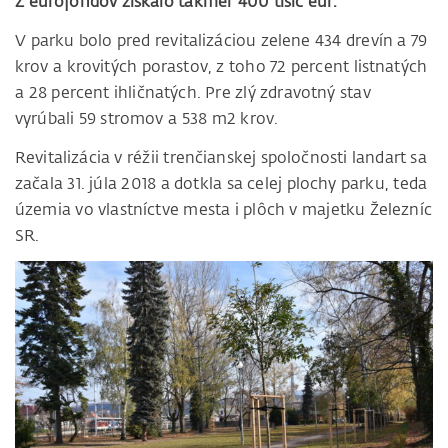
Z eurofondov získalo takmer 400 tisíc eur.
V parku bolo pred revitalizáciou zelene 434 drevín a 79
krov a krovitých porastov, z toho 72 percent listnatých
a 28 percent ihličnatých. Pre zlý zdravotný stav
vyrúbali 59 stromov a 538 m2 krov.
Revitalizácia v réžii trenčianskej spoločnosti landart sa
začala 31. júla 2018 a dotkla sa celej plochy parku, teda
územia vo vlastníctve mesta i plôch v majetku Železníc
SR.