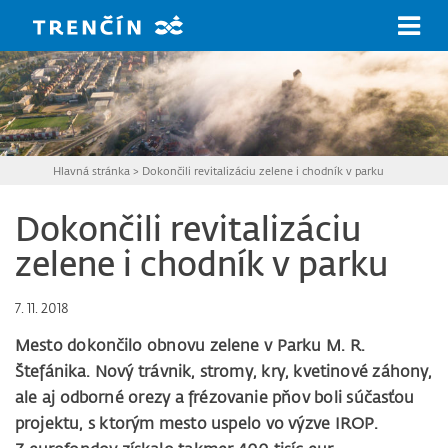
Prejsť na hlavný obsah
Hlavná stránka
>
Dokončili revitalizáciu zelene i chodník v parku
Dokončili revitalizáciu
zelene i chodník v parku
7. 11. 2018
Mesto dokončilo obnovu zelene v Parku M. R.
Štefánika. Nový trávnik, stromy, kry, kvetinové záhony,
ale aj odborné orezy a frézovanie pňov boli súčasťou
projektu, s ktorým mesto uspelo vo výzve IROP.