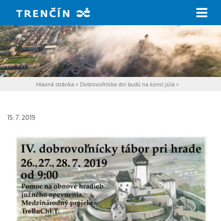
Prejsť na hlavný obsah
Hlavná stránka
>
Dobrovoľnícke dni budú na konci júla
>
15. 7. 2019