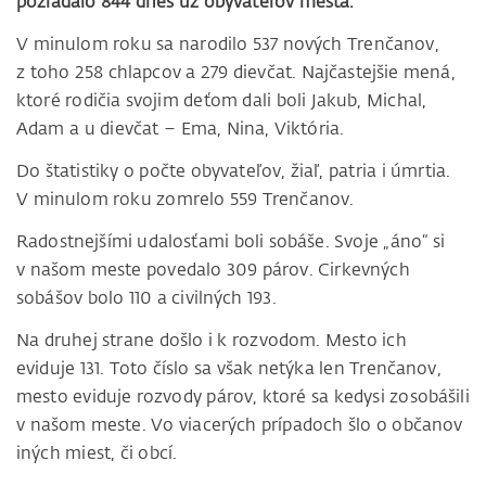
požiadalo 844 dnes už obyvateľov mesta.
V minulom roku sa narodilo 537 nových Trenčanov,
z toho 258 chlapcov a 279 dievčat. Najčastejšie mená,
ktoré rodičia svojim deťom dali boli Jakub, Michal,
Adam a u dievčat – Ema, Nina, Viktória.
Do štatistiky o počte obyvateľov, žiaľ, patria i úmrtia.
V minulom roku zomrelo 559 Trenčanov.
Radostnejšími udalosťami boli sobáše. Svoje „áno“ si
v našom meste povedalo 309 párov. Cirkevných
sobášov bolo 110 a civilných 193.
Na druhej strane došlo i k rozvodom. Mesto ich
eviduje 131. Toto číslo sa však netýka len Trenčanov,
mesto eviduje rozvody párov, ktoré sa kedysi zosobášili
v našom meste. Vo viacerých prípadoch šlo o občanov
iných miest, či obcí.