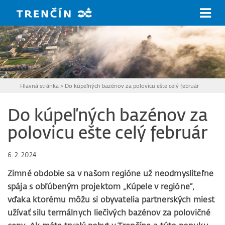
Prejsť na hlavný obsah
Hlavná stránka
>
Do kúpeľných bazénov za polovicu ešte celý február
Do kúpeľných bazénov za
polovicu ešte celý február
6. 2. 2024
Zimné obdobie sa v našom regióne už neodmysliteľne
spája s obľúbeným projektom „Kúpele v regióne“,
vďaka ktorému môžu si obyvatelia partnerských miest
užívať silu termálnych liečivých bazénov za polovičné