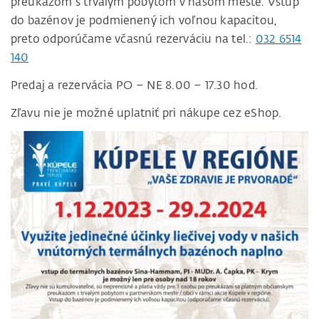
preukazom s trvalým pobytom v našom meste. Vstup
do bazénov je podmienený ich voľnou kapacitou,
preto odporúčame včasnú rezerváciu na tel.:
032 6514
140
Predaj a rezervácia PO – NE 8.00 – 17.30 hod.
Zľavu nie je možné uplatniť pri nákupe cez eShop.