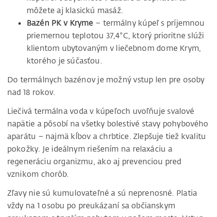
môžete aj klasickú masáž.
Bazén PK v Kryme
– termálny kúpeľ s príjemnou
priemernou teplotou 37,4°C, ktorý prioritne slúži
klientom ubytovaným v liečebnom dome Krym,
ktorého je súčasťou.
Do termálnych bazénov je možný vstup len pre osoby
nad 18 rokov.
Liečivá termálna voda v kúpeľoch uvoľňuje svalové
napätie a pôsobí na všetky bolestivé stavy pohybového
aparátu – najmä kĺbov a chrbtice. Zlepšuje tiež kvalitu
pokožky. Je ideálnym riešením na relaxáciu a
regeneráciu organizmu, ako aj prevenciou pred
vznikom chorôb.
Zľavy nie sú kumulovateľné a sú neprenosné. Platia
vždy na 1 osobu po preukázaní sa občianskym