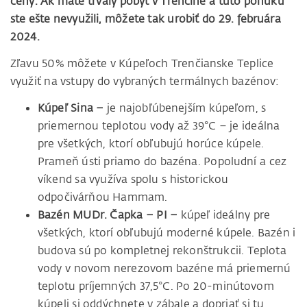
ceny. Ak máte trvalý pobyt v Trenčíne a túto ponuku
ste ešte nevyužili, môžete tak urobiť do 29. februára
2024.
Zľavu 50% môžete v Kúpeľoch Trenčianske Teplice
využiť na vstupy do vybraných termálnych bazénov:
Kúpeľ Sina –
je najobľúbenejším kúpeľom, s
priemernou teplotou vody až 39°C – je ideálna
pre všetkých, ktorí obľubujú horúce kúpele.
Prameň ústi priamo do bazéna. Popoludní a cez
víkend sa využíva spolu s historickou
odpočivárňou Hammam.
Bazén MUDr. Čapka – PI –
kúpeľ ideálny pre
všetkých, ktorí obľubujú moderné kúpele. Bazén i
budova sú po kompletnej rekonštrukcii. Teplota
vody v novom nerezovom bazéne má priemernú
teplotu príjemných 37,5°C. Po 20-minútovom
kúpeli si oddýchnete v zábale a dopriať si tu