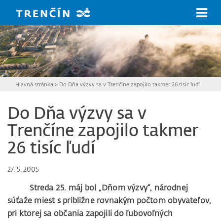
Prejsť na hlavný obsah
Hlavná stránka
>
Do Dňa výzvy sa v Trenčíne zapojilo takmer 26 tisíc ľudí
Do Dňa výzvy sa v
Trenčíne zapojilo takmer
26 tisíc ľudí
27. 5. 2005
Streda 25. máj bol „Dňom výzvy“, národnej
súťaže miest s približne rovnakým počtom obyvateľov,
pri ktorej sa občania zapojili do ľubovoľných