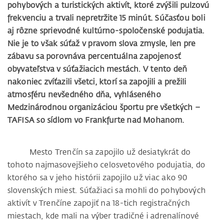
pohybových a turistických aktivít, ktoré zvýšili pulzovú
frekvenciu a trvali nepretržite 15 minút. Súčasťou boli
aj rôzne sprievodné kultúrno-spoločenské podujatia.
Nie je to však súťaž v pravom slova zmysle, len pre
zábavu sa porovnáva percentuálna zapojenosť
obyvateľstva v súťažiacich mestách. V tento deň
nakoniec zvíťazili všetci, ktorí sa zapojili a prežili
atmosféru nevšedného dňa, vyhláseného
Medzinárodnou organizáciou športu pre všetkých –
TAFISA so sídlom vo Frankfurte nad Mohanom.
Mesto Trenčín sa zapojilo už desiatykrát do
tohoto najmasovejšieho celosvetového podujatia, do
ktorého sa v jeho histórii zapojilo už viac ako 90
slovenských miest. Súťažiaci sa mohli do pohybových
aktivít v Trenčíne zapojiť na 18-tich registračných
miestach, kde mali na výber tradičné i adrenalínové