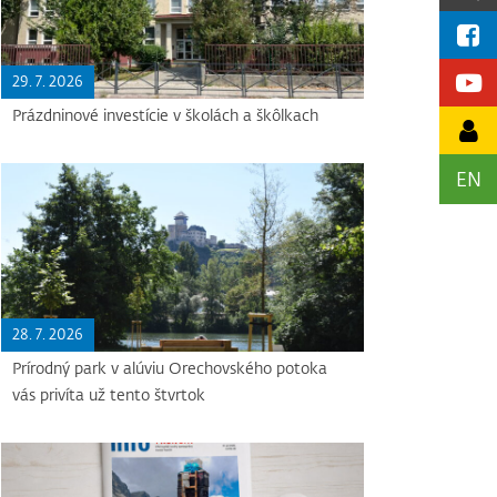
29. 7. 2026
Prázdninové investície v školách a škôlkach
EN
28. 7. 2026
Prírodný park v alúviu Orechovského potoka
vás privíta už tento štvrtok