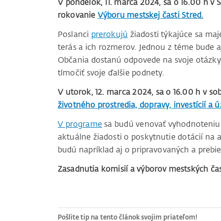
V pondelok, 11. marca 2024, sa o 16.00 h v
rokovanie
Výboru mestskej časti Stred.
Poslanci
prerokujú
žiadosti týkajúce sa maj
terás a ich rozmerov. Jednou z téme bude aj 
Občania dostanú odpovede na svoje otázky
tlmočiť svoje ďalšie podnety.
V utorok, 12. marca 2024, sa o 16.00 h v so
životného prostredia, dopravy, investícií 
V programe
sa budú venovať vyhodnoteniu d
aktuálne žiadosti o poskytnutie dotácií na a
budú napríklad aj o pripravovaných a prebi
Zasadnutia komisií a výborov mestských čas
Pošlite tip na tento článok svojim priateľom!