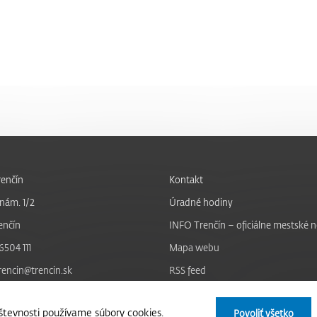
enčín
Kontakt
nám. 1/2
Úradné hodiny
enčín
INFO Trenčín – oficiálne mestské 
6504 111
Mapa webu
trencin@trencin.sk
RSS feed
Nastavenie cookies
tevnosti používame súbory cookies.
Povoliť všetko