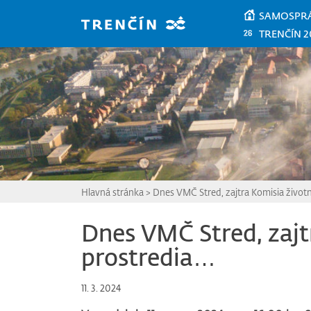
Prejsť na hlavný obsah
SAMOSPR
TRENČÍN 2
Hlavná stránka
>
Dnes VMČ Stred, zajtra Komisia živo
Dnes VMČ Stred, zajt
prostredia…
11. 3. 2024