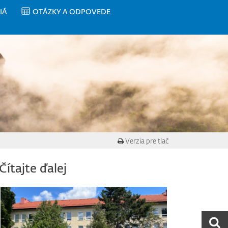
IÁ
OTÁZKY A ODPOVEDE
Verzia pre tlač
Čítajte ďalej