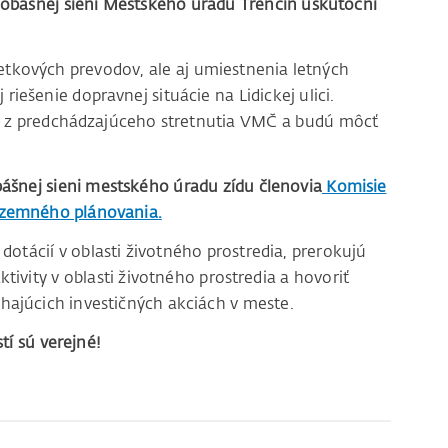
 Sobášnej sieni Mestského úradu Trenčín uskutoční
etkových prevodov, ale aj umiestnenia letných
riešenie dopravnej situácie na Lidickej ulici.
 z predchádzajúceho stretnutia VMČ a budú môcť
bášnej sieni mestského úradu zídu členovia
Komisie
a územného plánovania.
otácií v oblasti životného prostredia, prerokujú
ktivity v oblasti životného prostredia a hovoriť
ehajúcich investičných akciách v meste.
tí sú verejné!