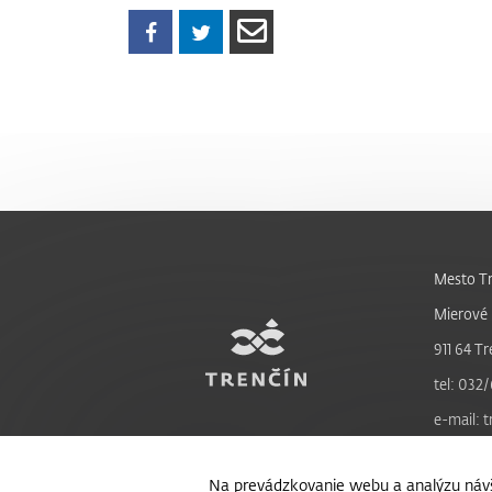
Mesto Tr
Mierové 
911 64 Tr
tel: 032/
e-mail: 
Na prevádzkovanie webu a analýzu návš