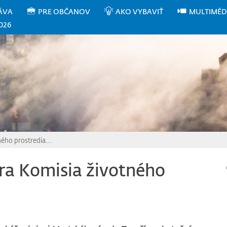
ÁVA
PRE OBČANOV
AKO VYBAVIŤ
MULTIMÉD
026
tného prostredia…
ra Komisia životného