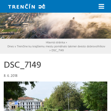
Prejsť na hlavný obsah
Hlavná stránka
>
Dnes v Trenčíne ku krajšiemu mestu pomáhalo takmer dvesto dobrovoľníkov
>
DSC_7149
DSC_7149
8. 6. 2018