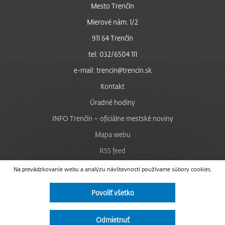
Mesto Trenčín
Mierové nám. 1/2
911 64 Trenčín
tel: 032/6504 111
e-mail: trencin@trencin.sk
Kontakt
Úradné hodiny
INFO Trenčín – oficiálne mestské noviny
Mapa webu
RSS feed
Nastavenie cookies
Na prevádzkovanie webu a analýzu návštevnosti používame súbory cookies.
Facebook
Povoliť všetko
YouTube
Instagram
Odmietnuť