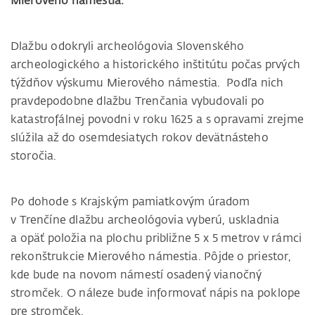
Mierového námestia.
Dlažbu odokryli archeológovia Slovenského
archeologického a historického inštitútu počas prvých
týždňov výskumu Mierového námestia.
Podľa nich
pravdepodobne dlažbu Trenčania vybudovali po
katastrofálnej povodni v roku 1625 a s opravami zrejme
slúžila až do osemdesiatych rokov devätnásteho
storočia.
Po dohode s Krajským pamiatkovým úradom
v Trenčíne dlažbu archeológovia vyberú, uskladnia
a opäť položia na plochu približne 5 x 5 metrov v rámci
rekonštrukcie Mierového námestia. Pôjde o priestor,
kde bude na novom námestí osadený vianočný
stromček. O náleze bude informovať nápis na poklope
pre stromček.