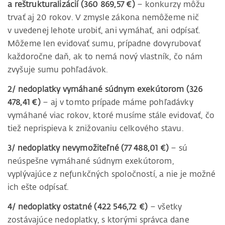
a reštrukturalizácií (360 869,57 €)
– konkurzy môžu
trvať aj 20 rokov. V zmysle zákona nemôžeme nič
v uvedenej lehote urobiť, ani vymáhať, ani odpísať.
Môžeme len evidovať sumu, prípadne dovyrubovať
každoročne daň, ak to nemá nový vlastník, čo nám
zvyšuje sumu pohľadávok.
2/ nedoplatky vymáhané súdnym exekútorom (326
478,41 €)
– aj v tomto prípade máme pohľadávky
vymáhané viac rokov, ktoré musíme stále evidovať, čo
tiež neprispieva k znižovaniu celkového stavu.
3/ nedoplatky nevymožiteľné (77 488,01 €)
– sú
neúspešne vymáhané súdnym exekútorom,
vyplývajúce z nefunkčných spoločností, a nie je možné
ich ešte odpísať.
4/ nedoplatky ostatné (422 546,72 €)
– všetky
zostávajúce nedoplatky, s ktorými správca dane