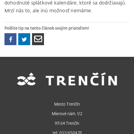
dohodnuté splátkové kalendáre, ktoré sa dodržiavajú.
Mrzí nás to, ale inú možnosť nemáme.
Pošlite tip na tento článok svojim priateľom!
Mesto Trenčín
Mierové nám. 1/2
911 64 Trenčín
tel: 032/6504 111