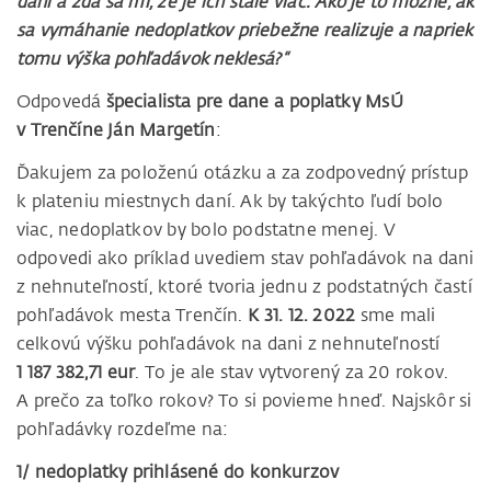
daní a zdá sa mi, že je ich stále viac. Ako je to možné, ak
sa vymáhanie nedoplatkov priebežne realizuje a napriek
tomu výška pohľadávok neklesá?“
Odpovedá
špecialista pre dane a poplatky MsÚ
v Trenčíne Ján Margetín
:
Ďakujem za položenú otázku a za zodpovedný prístup
k plateniu miestnych daní. Ak by takýchto ľudí bolo
viac, nedoplatkov by bolo podstatne menej. V
odpovedi ako príklad uvediem stav pohľadávok na dani
z nehnuteľností, ktoré tvoria jednu z podstatných častí
pohľadávok mesta Trenčín.
K 31. 12. 2022
sme mali
celkovú výšku pohľadávok na dani z nehnuteľností
1 187 382,71 eur
. To je ale stav vytvorený za 20 rokov.
A prečo za toľko rokov? To si povieme hneď. Najskôr si
pohľadávky rozdeľme na:
1/ nedoplatky prihlásené do konkurzov