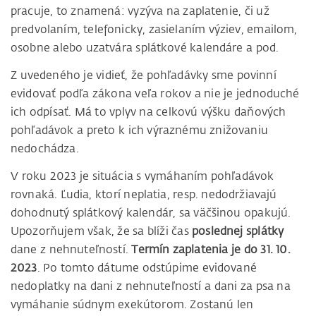
pracuje, to znamená: vyzýva na zaplatenie, či už
predvolaním, telefonicky, zasielaním výziev, emailom,
osobne alebo uzatvára splátkové kalendáre a pod.
Z uvedeného je vidieť, že pohľadávky sme povinní
evidovať podľa zákona veľa rokov a nie je jednoduché
ich odpísať. Má to vplyv na celkovú výšku daňových
pohľadávok a preto k ich výraznému znižovaniu
nedochádza.
V roku 2023 je situácia s vymáhaním pohľadávok
rovnaká. Ľudia, ktorí neplatia, resp. nedodržiavajú
dohodnutý splátkový kalendár, sa väčšinou opakujú.
Upozorňujem však, že sa blíži čas
poslednej splátky
dane z nehnuteľností.
Termín zaplatenia je do 31. 10.
2023
. Po tomto dátume odstúpime evidované
nedoplatky na dani z nehnuteľností a dani za psa na
vymáhanie súdnym exekútorom. Zostanú len