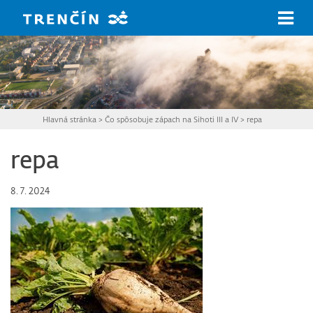
Prejsť na hlavný obsah
Hlavná stránka
>
Čo spôsobuje zápach na Sihoti III a IV
>
repa
repa
8. 7. 2024