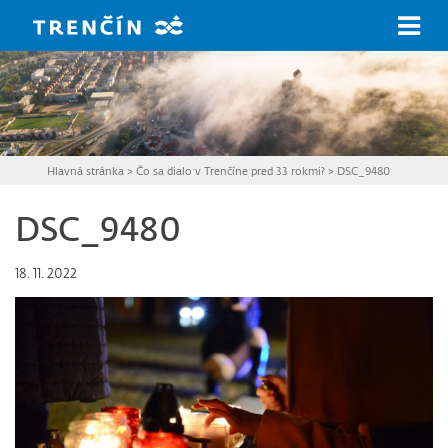
Prejsť na hlavný obsah
Hlavná stránka
>
Čo sa dialo v Trenčíne pred 33 rokmi?
>
DSC_9480
DSC_9480
18. 11. 2022