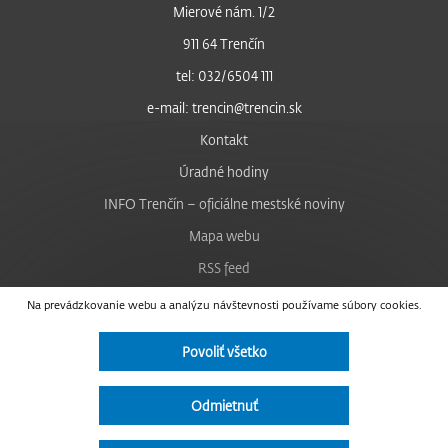
Mierové nám. 1/2
911 64 Trenčín
tel: 032/6504 111
e-mail: trencin@trencin.sk
Kontakt
Úradné hodiny
INFO Trenčín – oficiálne mestské noviny
Mapa webu
RSS feed
Nastavenie cookies
Na prevádzkovanie webu a analýzu návštevnosti používame súbory cookies.
Facebook
Povoliť všetko
YouTube
Instagram
Odmietnuť
Vyhlásenie o prístupnosti