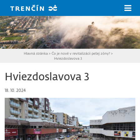
Prejsť na hlavný obsah
Hlavná stránka
>
Čo je nové v revitalizácii pešej zóny?
>
Hviezdoslavova 3
Hviezdoslavova 3
18. 10. 2024