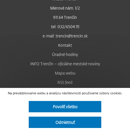
Mierové nám. 1/2
911 64 Trenčín
tel: 032/6504 111
e-mail: trencin@trencin.sk
Kontakt
Úradné hodiny
INFO Trenčín – oficiálne mestské noviny
Mapa webu
RSS feed
Nastavenie cookies
Na prevádzkovanie webu a analýzu návštevnosti používame súbory cookies.
Facebook
Povoliť všetko
YouTube
Instagram
Odmietnuť
Vyhlásenie o prístupnosti