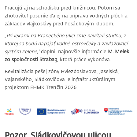
Pracujú aj na schodisku pred knižnicou. Potom sa
zhotoviteľ posunie ďalej na prípravu vodných plôch a
základov vlajkoslávy pred Posádkovým klubom.
„Pri lekárni na Braneckého ulici sme navŕtali studňu, z
ktorej sa budú napájať vodné ostrovčeky a zavlažovací
systém zelene,“
doplnil najnovšie informácie
M. Melek
zo spoločnosti Strabag
, ktorá práce vykonáva.
Revitalizácia pešej zóny Hviezdoslavova, Jaselská,
Vajanského, Sládkovičova je infraštruktúrálnym
projektom EHMK Trenčín 2026.
Pozor, Sládkovičovou ulicou