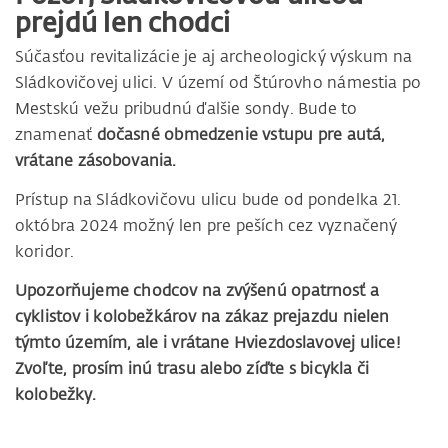
prejdú len chodci
Súčasťou revitalizácie je aj archeologický výskum na
Sládkovičovej ulici. V území od Štúrovho námestia po
Mestskú vežu pribudnú ďalšie sondy. Bude to
znamenať
dočasné obmedzenie vstupu pre autá,
vrátane zásobovania.
Prístup na Sládkovičovu ulicu bude od pondelka 21.
októbra 2024 možný len pre peších cez vyznačený
koridor.
Upozorňujeme chodcov na zvýšenú opatrnosť a
cyklistov i kolobežkárov na zákaz prejazdu nielen
týmto územím, ale i vrátane Hviezdoslavovej ulice!
Zvoľte, prosím inú trasu alebo zíďte s bicykla či
kolobežky.