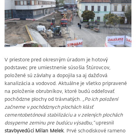
V priestore pred okresným úradom je hotový
podstavec pre umiestnenie súsošia Štúrovcov,
položené sú závlahy a dopojila sa aj dažďová
kanalizácia a vodovod. Aktuálne je všetko pripravené
na položenie obrubníkov, ktoré budú oddeľovať
pochôdzne plochy od trávnatých.
„Po ich položení
začneme v pochôdznych plochách klásť
cementobetónová stabilizáciu a v zelených plochách
dosypeme zeminu pre budúcu výsadbu,“
upresnil
stavbyvedúci Milan Melek
. Prvé schodiskové rameno