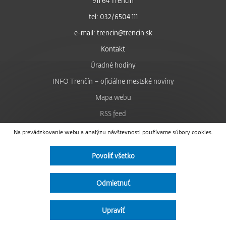
911 64 Trenčín
tel: 032/6504 111
e-mail: trencin@trencin.sk
Kontakt
Úradné hodiny
INFO Trenčín – oficiálne mestské noviny
Mapa webu
RSS feed
Nastavenie cookies
Na prevádzkovanie webu a analýzu návštevnosti používame súbory cookies.
Facebook
Povoliť všetko
YouTube
Instagram
Odmietnuť
Vyhlásenie o prístupnosti
Upraviť