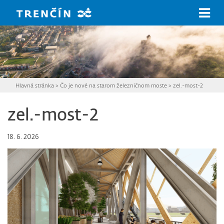
Prejsť na hlavný obsah
Hlavná stránka
>
Čo je nové na starom železničnom moste
>
zel.-most-2
zel.-most-2
18. 6. 2026