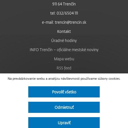
911 64 Trenčín
tel: 032/6504 111
e-mail: trencin@trencin.sk
Kontakt
Úradné hodiny
INFO Trenčín – oficiálne mestské noviny
Mapa webu
RSS feed
Nastavenie cookies
Na prevádzkovanie webu a analýzu návštevnosti používame súbory cookies.
Facebook
Povoliť všetko
YouTube
Instagram
Odmietnuť
Vyhlásenie o prístupnosti
Upraviť