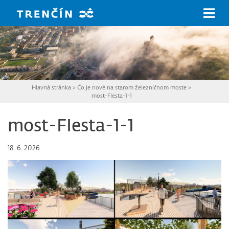
Prejsť na hlavný obsah
Hlavná stránka
>
Čo je nové na starom železničnom moste
>
most-FIesta-1-1
most-FIesta-1-1
18. 6. 2026