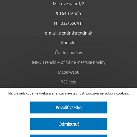
Mierové nám. 1/2
911 64 Trenčín
tel: 032/6504 111
e-mail: trencin@trencin.sk
Kontakt
Úradné hodiny
INFO Trenčín – oficiálne mestské noviny
Mapa webu
RSS feed
Nastavenie cookies
Na prevádzkovanie webu a analýzu návštevnosti používame súbory cookies.
Facebook
Povoliť všetko
YouTube
Instagram
Odmietnuť
Vyhlásenie o prístupnosti