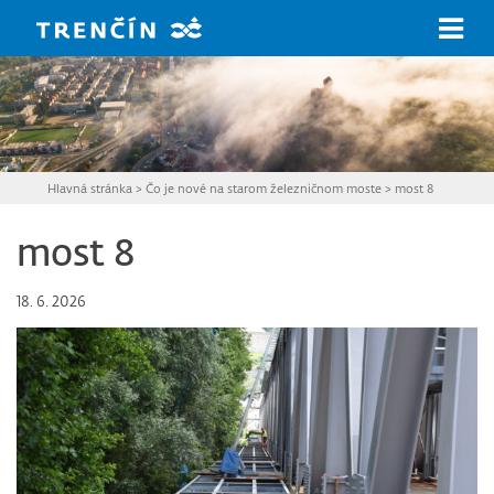
Prejsť na hlavný obsah
Hlavná stránka
>
Čo je nové na starom železničnom moste
>
most 8
most 8
18. 6. 2026