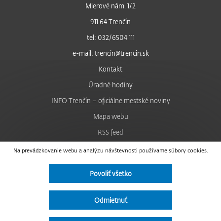
Mierové nám. 1/2
911 64 Trenčín
tel: 032/6504 111
e-mail: trencin@trencin.sk
Kontakt
Úradné hodiny
INFO Trenčín – oficiálne mestské noviny
Mapa webu
RSS feed
Nastavenie cookies
Na prevádzkovanie webu a analýzu návštevnosti používame súbory cookies.
Facebook
Povoliť všetko
YouTube
Instagram
Odmietnuť
Vyhlásenie o prístupnosti