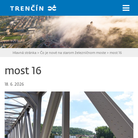
Prejsť na hlavný obsah
Hlavná stránka
>
Čo je nové na starom železničnom moste
>
most 16
most 16
18. 6. 2026