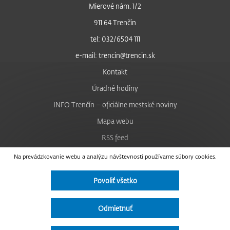
Mierové nám. 1/2
911 64 Trenčín
tel: 032/6504 111
e-mail: trencin@trencin.sk
Kontakt
Úradné hodiny
INFO Trenčín – oficiálne mestské noviny
Mapa webu
RSS feed
Nastavenie cookies
Na prevádzkovanie webu a analýzu návštevnosti používame súbory cookies.
Facebook
Povoliť všetko
YouTube
Instagram
Odmietnuť
Vyhlásenie o prístupnosti