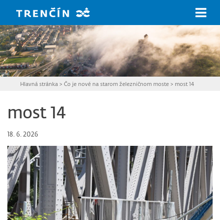
Prejsť na hlavný obsah
Hlavná stránka
>
Čo je nové na starom železničnom moste
>
most 14
most 14
18. 6. 2026