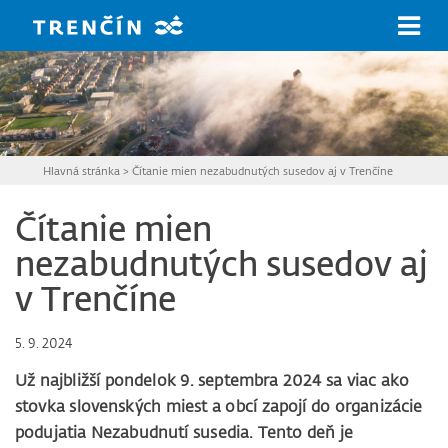
Prejsť na hlavný obsah
Hlavná stránka
>
Čítanie mien nezabudnutých susedov aj v Trenčíne
Čítanie mien
nezabudnutých susedov aj
v Trenčíne
5. 9. 2024
Už najbližší pondelok 9. septembra 2024 sa viac ako
stovka slovenských miest a obcí zapojí do organizácie
podujatia Nezabudnutí susedia. Tento deň je