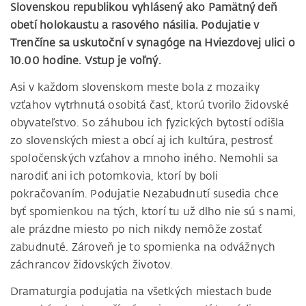
Slovenskou republikou vyhlásený ako Pamätný deň
obetí holokaustu a rasového násilia. Podujatie v
Trenčíne sa uskutoční v synagóge na Hviezdovej ulici o
10.00 hodine. Vstup je voľný.
Asi v každom slovenskom meste bola z mozaiky
vzťahov vytrhnutá osobitá časť, ktorú tvorilo židovské
obyvateľstvo. So záhubou ich fyzických bytostí odišla
zo slovenských miest a obcí aj ich kultúra, pestrosť
spoločenských vzťahov a mnoho iného. Nemohli sa
narodiť ani ich potomkovia, ktorí by boli
pokračovaním. Podujatie Nezabudnutí susedia chce
byť spomienkou na tých, ktorí tu už dlho nie sú s nami,
ale prázdne miesto po nich nikdy nemôže zostať
zabudnuté. Zároveň je to spomienka na odvážnych
záchrancov židovských životov.
Dramaturgia podujatia na všetkých miestach bude