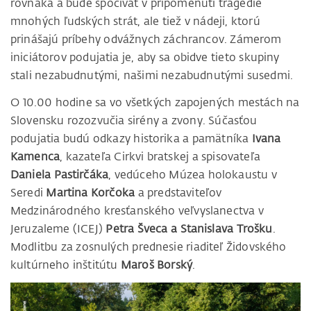
rovnaká a bude spočívať v pripomenutí tragédie
mnohých ľudských strát, ale tiež v nádeji, ktorú
prinášajú príbehy odvážnych záchrancov. Zámerom
iniciátorov podujatia je, aby sa obidve tieto skupiny
stali nezabudnutými, našimi nezabudnutými susedmi.
O 10.00 hodine sa vo všetkých zapojených mestách na
Slovensku rozozvučia sirény a zvony. Súčasťou
podujatia budú odkazy historika a pamätníka
Ivana
Kamenca
, kazateľa Cirkvi bratskej a spisovateľa
Daniela Pastirčáka
, vedúceho Múzea holokaustu v
Seredi
Martina Korčoka
a predstaviteľov
Medzinárodného kresťanského veľvyslanectva v
Jeruzaleme (ICEJ)
Petra Šveca a Stanislava Trošku
.
Modlitbu za zosnulých prednesie riaditeľ Židovského
kultúrneho inštitútu
Maroš Borský
.