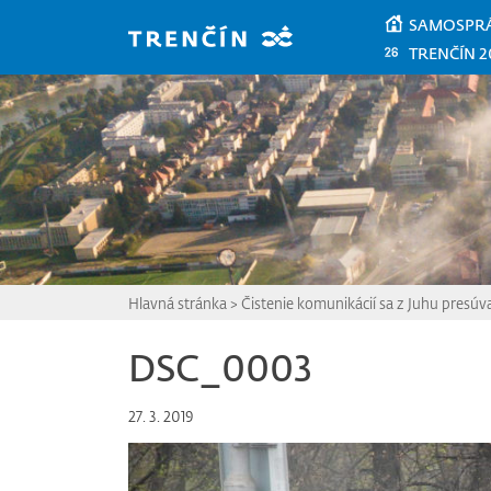
Prejsť na hlavný obsah
SAMOSPR
TRENČÍN 2
Hlavná stránka
>
Čistenie komunikácií sa z Juhu presúv
DSC_0003
27. 3. 2019