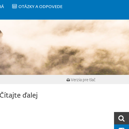
IÁ
OTÁZKY A ODPOVEDE
Verzia pre tlač
Čítajte ďalej