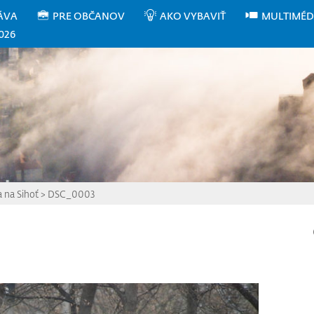
ÁVA
PRE OBČANOV
AKO VYBAVIŤ
MULTIMÉD
026
a na Sihoť
>
DSC_0003