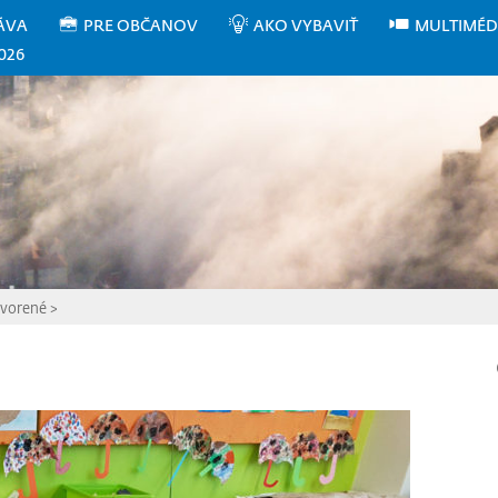
ÁVA
PRE OBČANOV
AKO VYBAVIŤ
MULTIMÉD
026
tvorené
>