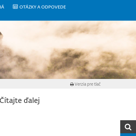
IÁ
OTÁZKY A ODPOVEDE
Verzia pre tlač
Čítajte ďalej