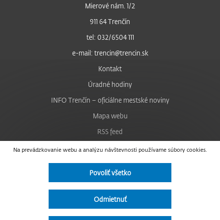
Mierové nám. 1/2
911 64 Trenčín
tel: 032/6504 111
e-mail: trencin@trencin.sk
Kontakt
Úradné hodiny
INFO Trenčín – oficiálne mestské noviny
Mapa webu
RSS feed
Nastavenie cookies
Na prevádzkovanie webu a analýzu návštevnosti používame súbory cookies.
Facebook
Povoliť všetko
YouTube
Instagram
Odmietnuť
Vyhlásenie o prístupnosti