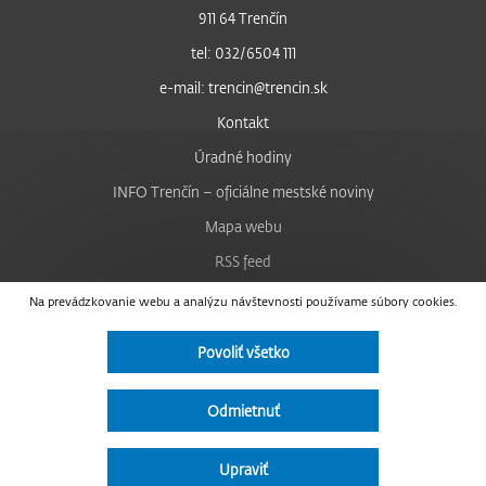
911 64 Trenčín
tel: 032/6504 111
e-mail: trencin@trencin.sk
Kontakt
Úradné hodiny
INFO Trenčín – oficiálne mestské noviny
Mapa webu
RSS feed
Nastavenie cookies
Na prevádzkovanie webu a analýzu návštevnosti používame súbory cookies.
Facebook
Povoliť všetko
YouTube
Instagram
Odmietnuť
Vyhlásenie o prístupnosti
Upraviť