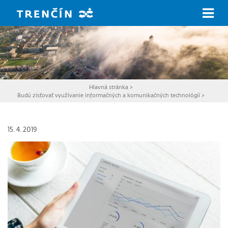
Prejsť na hlavný obsah
Hlavná stránka
>
Budú zisťovať využívanie informačných a komunikačných technológií
>
15. 4. 2019