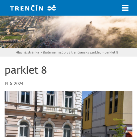
Prejsť na hlavný obsah
Hlavná stránka
>
Budeme mať prvý trenčiansky parklet
>
parklet 8
parklet 8
14. 6. 2024