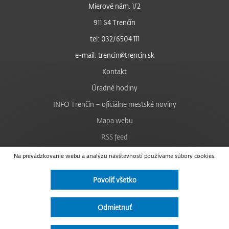
Mierové nám. 1/2
911 64 Trenčín
tel: 032/6504 111
e-mail: trencin@trencin.sk
Kontakt
Úradné hodiny
INFO Trenčín – oficiálne mestské noviny
Mapa webu
RSS feed
Nastavenie cookies
Na prevádzkovanie webu a analýzu návštevnosti používame súbory cookies.
Facebook
Povoliť všetko
YouTube
Instagram
Odmietnuť
Vyhlásenie o prístupnosti