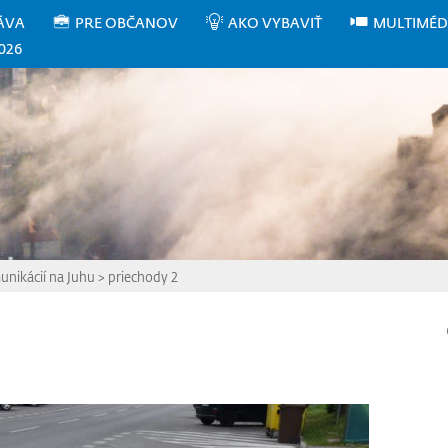
ÁVA
PRE OBČANOV
AKO VYBAVIŤ
MULTIMÉD
026
nikácií na Juhu
>
priechody 2