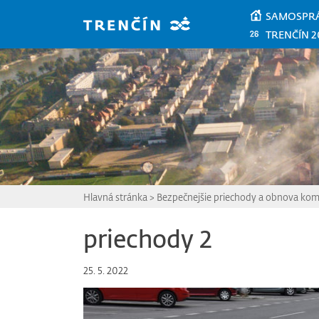
Prejsť na hlavný obsah
SAMOSPR
TRENČÍN 2
Hlavná stránka
>
Bezpečnejšie priechody a obnova komu
priechody 2
25. 5. 2022