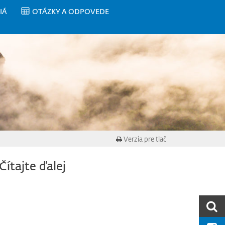
IÁ
OTÁZKY A ODPOVEDE
Verzia pre tlač
Čítajte ďalej