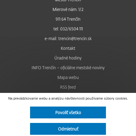
Mierové nám. 1/2
911 64 Trenčín
tel: 032/6504 111
e-mail: trencin@trencin.sk
Kontakt
Úradné hodiny
INFO Trenčín – oficiálne mestské noviny
Mapa webu
RSS feed
Nastavenie cookies
Na prevádzkovanie webu a analýzu návštevnosti používame súbory cookies.
Facebook
Povoliť všetko
YouTube
Instagram
Odmietnuť
Vyhlásenie o prístupnosti