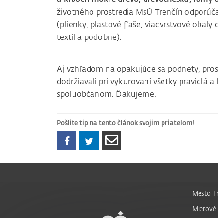
životného prostredia MsÚ Trenčín odporúč
(plienky, plastové fľaše, viacvrstvové obaly 
textil a podobne).
Aj vzhľadom na opakujúce sa podnety, prosí
dodržiavali pri vykurovaní všetky pravidlá a
spoluobčanom. Ďakujeme.
Pošlite tip na tento článok svojim priateľom!
Mesto Tr
Mierové 