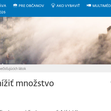
ÁVA
PRE OBČANOV
AKO VYBAVIŤ
MULTIMÉD
026
ečisťujúcich látok
nížiť množstvo