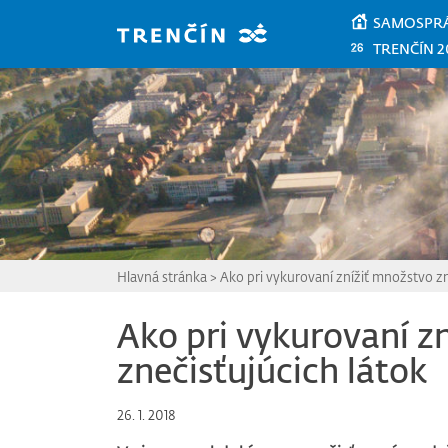
Prejsť na hlavný obsah
SAMOSPR
TRENČÍN 2
Hlavná stránka
>
Ako pri vykurovaní znížiť množstvo zn
Ako pri vykurovaní z
znečisťujúcich látok
26. 1. 2018