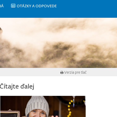
IÁ
OTÁZKY A ODPOVEDE
Verzia pre tlač
Čítajte ďalej