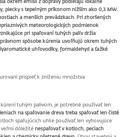
ia okrem emisií z dopravy podieľajú lokálne
rby, piecky s tepelným príkonom nižším ako 0,3 MW.
ostiach a menších prevádzkach. Pri zhoršených
epriaznivých meteorologických podmienok
vznikajúce pri spaľovaní tuhých palív držia
nesprávnom spôsobe kúrenia uvoľňujú okrem tuhých
 polyaromatické uhľovodíky, formaldehyd a ťažké
urovaní prispieť k zníženiu množstva
kúrení tuhým palivom, je potrebné používať len
deniach na spaľovanie dreva treba spaľovať len čisté
tloch spaľujúcich uhlie používať len vyhovujúce
e veľmi dôležité
nespaľovať v kotloch, peciach
okien a chemicky ošetrené drevo.
Útvar stavebný a