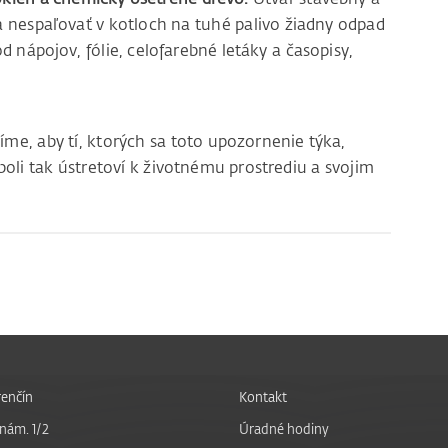
a
nespaľovať v kotloch na tuhé palivo žiadny odpad
od nápojov, fólie, celofarebné letáky a časopisy,
me, aby tí, ktorých sa toto upozornenie týka,
 boli tak ústretoví k životnému prostrediu a svojim
enčín
Kontakt
nám. 1/2
Úradné hodiny