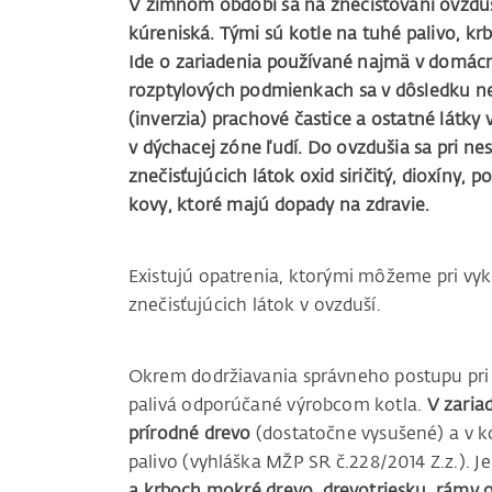
V zimnom období sa na znečisťovaní ovzduš
kúreniská. Tými sú kotle na tuhé palivo, k
Ide o zariadenia používané najmä v domácn
rozptylových podmienkach sa v dôsledku n
(inverzia) prachové častice a ostatné látky 
v dýchacej zóne ľudí. Do ovzdušia sa pri 
znečisťujúcich látok oxid siričitý, dioxíny,
kovy, ktoré majú dopady na zdravie.
Existujú opatrenia, ktorými môžeme pri vyk
znečisťujúcich látok v ovzduší.
Okrem dodržiavania správneho postupu pri 
palivá odporúčané výrobcom kotla.
V zaria
prírodné drevo
(dostatočne vysušené) a v ko
palivo (vyhláška MŽP SR č.228/2014 Z.z.). J
a krboch mokré drevo, drevotriesku, rámy 