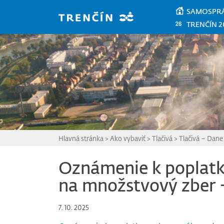
Prejsť na hlavný obsah
SAMOSPR
TRENČÍN 2
Hlavná stránka
>
Ako vybaviť
>
Tlačivá
>
Tlačivá – Dane
Oznámenie k poplat
na množstvový zber 
7. 10. 2025