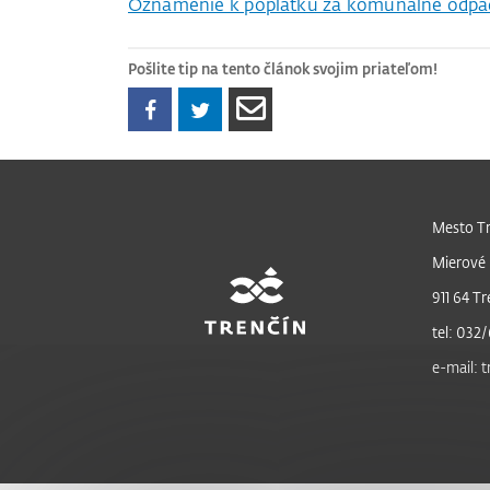
Oznámenie k poplatku za komunálne odpa
Pošlite tip na tento článok svojim priateľom!
Mesto Tr
Mierové 
911 64 Tr
tel: 032/
e-mail: 