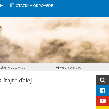
IÁ
OTÁZKY A ODPOVEDE
 zber – bytový dom
Verzia pre tlač
Čítajte ďalej