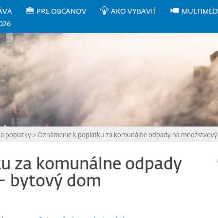
ÁVA
PRE OBČANOV
AKO VYBAVIŤ
MULTIMÉD
026
 a poplatky
>
Oznámenie k poplatku za komunálne odpady na množstvový
ku za komunálne odpady
– bytový dom