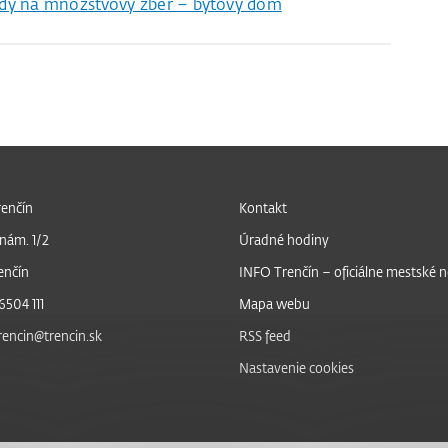
dy na množstvový zber – bytový dom
enčín
Kontakt
nám. 1/2
Úradné hodiny
enčín
INFO Trenčín – oficiálne mestské 
6504 111
Mapa webu
trencin@trencin.sk
RSS feed
Nastavenie cookies