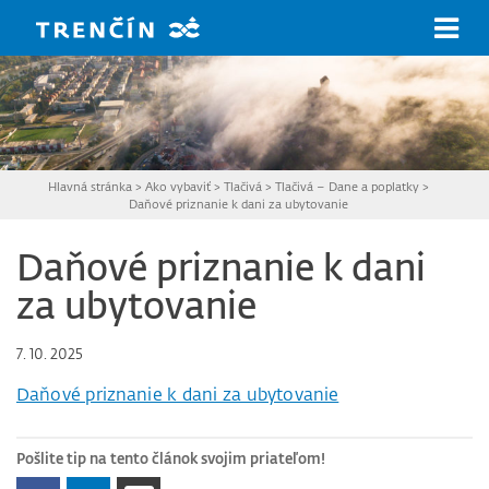
Prejsť na hlavný obsah
Hlavná stránka
>
Ako vybaviť
>
Tlačivá
>
Tlačivá – Dane a poplatky
>
Daňové priznanie k dani za ubytovanie
Daňové priznanie k dani
za ubytovanie
7. 10. 2025
Daňové priznanie k dani za ubytovanie
Pošlite tip na tento článok svojim priateľom!